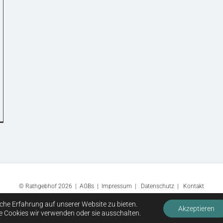
© Rathgebhof 2026 |
AGBs
|
Impressum
|
Datenschutz
|
Kontakt
che Erfahrung auf unserer Website zu bieten.
Akzeptieren
e Cookies wir verwenden oder sie ausschalten.