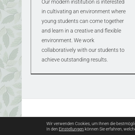
Our modern institution is interested
in cultivating an environment where
young students can come together
and learn in a creative and flexible
environment. We work
collaboratively with our students to
achieve outstanding results.
Wir verwenden Cookies, um Ihnen die bestmögli
In den
Einstellungen
können Sie erfahren, welch